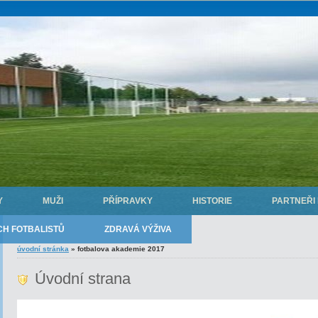
Y
MUŽI
PŘÍPRAVKY
HISTORIE
PARTNEŘI
H FOTBALISTŮ
ZDRAVÁ VÝŽIVA
úvodní stránka
»
fotbalova akademie 2017
Úvodní strana