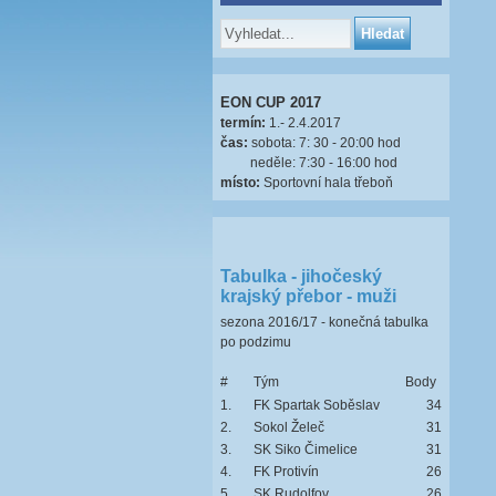
EON CUP 2017
termín:
1.- 2.4.2017
čas:
sobota: 7: 30 - 20:00 hod
neděle: 7:30 - 16:00 hod
místo:
Sportovní hala třeboň
Tabulka - jihočeský
krajský přebor - muži
sezona 2016/17 - konečná tabulka
po podzimu
#
Tým
Body
1.
FK Spartak Soběslav
34
2.
Sokol Želeč
31
3.
SK Siko Čimelice
31
4.
FK Protivín
26
5.
SK Rudolfov
26