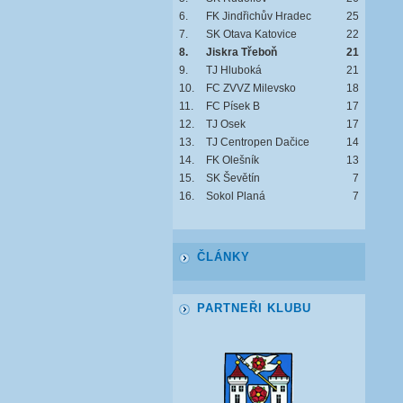
6.
FK Jindřichův Hradec
25
7.
SK Otava Katovice
22
8.
Jiskra Třeboň
21
9.
TJ Hluboká
21
10.
FC ZVVZ Milevsko
18
11.
FC Písek B
17
12.
TJ Osek
17
13.
TJ Centropen Dačice
14
14.
FK Olešník
13
15.
SK Ševětín
7
16.
Sokol Planá
7
ČLÁNKY
PARTNEŘI KLUBU