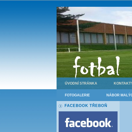
ÚVODNÍ STRÁNKA
KONTAKT
FOTOGALERIE
NÁBOR MALÝC
FACEBOOK TŘEBOŇ