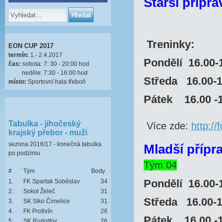
Starší přípra
Treninky:
EON CUP 2017
termín:
1.- 2.4.2017
Pondělí 16.00
čas:
sobota: 7: 30 - 20:00 hod
neděle: 7:30 - 16:00 hod
Středa 16.00-
místo:
Sportovní hala třeboň
Pátek 16.00 
Tabulka - jihočeský
Více zde:
http:/
krajský přebor - muži
sezona 2016/17 - konečná tabulka
Mladší přípr
po podzimu
Tým 04
#
Tým
Body
Pondělí 16.00
1.
FK Spartak Soběslav
34
2.
Sokol Želeč
31
Středa 16.00-
3.
SK Siko Čimelice
31
4.
FK Protivín
26
Pátek 16.00 
5.
SK Rudolfov
26