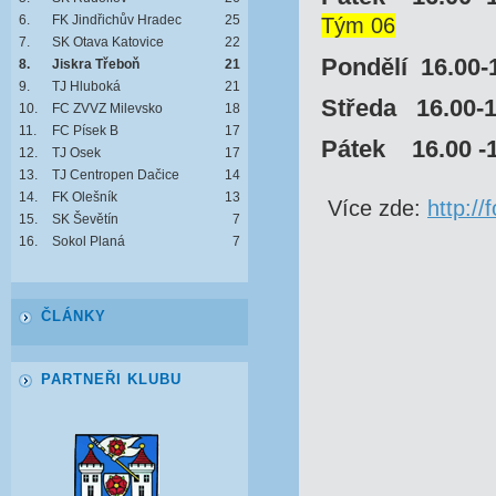
6.
FK Jindřichův Hradec
25
Tým 06
7.
SK Otava Katovice
22
Pondělí 16.00
8.
Jiskra Třeboň
21
9.
TJ Hluboká
21
Středa 16.00-
10.
FC ZVVZ Milevsko
18
11.
FC Písek B
17
Pátek 16.00 
12.
TJ Osek
17
13.
TJ Centropen Dačice
14
14.
FK Olešník
13
Více zde:
http:/
15.
SK Ševětín
7
16.
Sokol Planá
7
ČLÁNKY
PARTNEŘI KLUBU