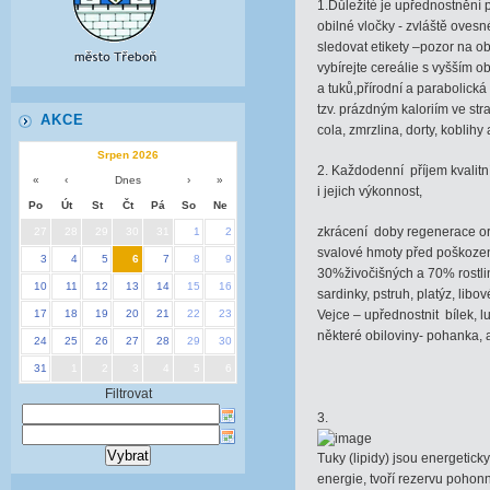
1.Důležité je upřednostnění
obilné vločky - zvláště ovesn
sledovat etikety –pozor na 
vybírejte cereálie s vyšším 
a tuků,přírodní a parabolická
tzv. prázdným kaloriím ve st
AKCE
cola, zmrzlina, dorty, koblihy
Srpen 2026
2. Každodenní příjem kvalitní
«
‹
Dnes
›
»
i jejich výkonnost,
Po
Út
St
Čt
Pá
So
Ne
zkrácení doby regenerace or
27
28
29
30
31
1
2
svalové hmoty před poškozen
3
4
5
6
7
8
9
30%živočišných a 70% rostlinn
10
11
12
13
14
15
16
sardinky, pstruh, platýz, libo
17
18
19
20
21
22
23
Vejce – upřednostnit bílek, l
některé obiloviny- pohanka,
24
25
26
27
28
29
30
31
1
2
3
4
5
6
Filtrovat
3.
Tuky (lipidy) jsou energetic
energie, tvoří rezervu pohon