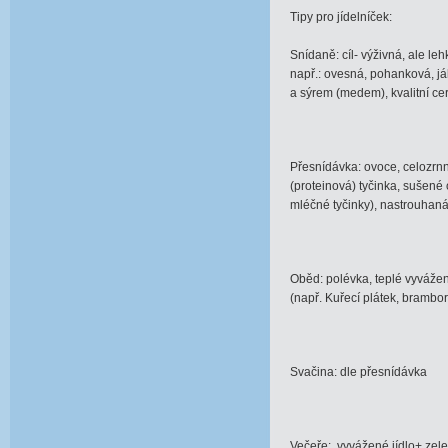
Tipy pro jídelníček:
Snídaně: cíl- výživná, ale le
např.: ovesná, pohanková, j
a sýrem (medem), kvalitní cere
Přesnídávka: ovoce, celozrnné
(proteinová) tyčinka, sušené
mléčné tyčinky), nastrouhan
Oběd: polévka, teplé vyvážen
(např. Kuřecí plátek, brambor
Svačina: dle přesnídávka
Večeře: vyvážené jídlo+ zele