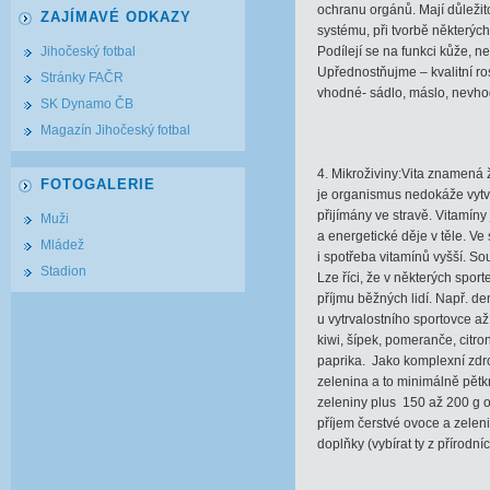
ochranu orgánů. Mají důleži
ZAJÍMAVÉ ODKAZY
systému, při tvorbě některých
Jihočeský fotbal
Podílejí se na funkci kůže, n
Upřednostňujme – kvalitní ros
Stránky FAČR
vhodné- sádlo, máslo, nevhod
SK Dynamo ČB
Magazín Jihočeský fotbal
4. Mikroživiny:Vita znamená ž
FOTOGALERIE
je organismus nedokáže vytv
přijímány ve stravě. Vitamín
Muži
a energetické děje v těle. Ve
Mládež
i spotřeba vitamínů vyšší. S
Stadion
Lze říci, že v některých spor
příjmu běžných lidí. Např. d
u vytrvalostního sportovce a
kiwi, šípek, pomeranče, citro
paprika. Jako komplexní zdr
zelenina a to minimálně pětk
zeleniny plus 150 až 200 g 
příjem čerstvé ovoce a zeleni
doplňky (vybírat ty z přírodní