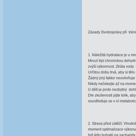
Zásady životosprávy při tréni
1. Náležitá hydratace je u 
Mnozí trpí chronickou dehydr
zvýší výkonnost. Ztráta vody 
Určitou dobu trvá, aby si tělo
Žádný jiný faktor neovlivňuje
Nikdy nečekejte až na moment
U dětí je proto nezbytný dohl
Dle zkušenosti pijte tolik, 
soustřeďuje se v ní metabolic
2. Strava před zátěží: Vhodn
moment optimalizace výkonu.
být jídlo bohaté na sacharid