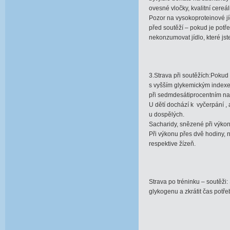
ovesné vločky, kvalitní cereál
Pozor na vysokoproteinové j
před soutěží – pokud je potře
nekonzumovat jídlo, které jst
3.Strava při soutěžích:Pokud
s vyšším glykemickým indexe
při sedmdesátiprocentním nas
U dětí dochází k vyčerpání , 
u dospělých.
Sacharidy, snězené při výkon
Při výkonu přes dvě hodiny, nu
respektive žízeň.
Strava po tréninku – soutěži
glykogenu a zkrátit čas potř