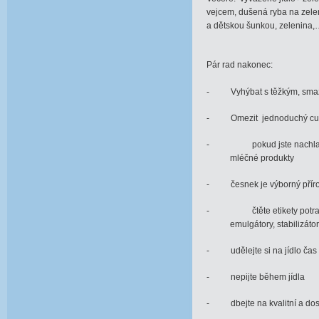
vejcem, dušená ryba na zele
a dětskou šunkou, zelenina,
Pár rad nakonec:
- Vyhýbat s těžkým, smaž
- Omezit jednoduchý cukr, p
- pokud jste nachlazeni ,
mléčné produkty
- česnek je výborný přírodn
- čtěte etikety potravin, 
emulgátory, stabilizátory a
- udělejte si na jídlo čas
- nepijte během jídla
- dbejte na kvalitní a dos