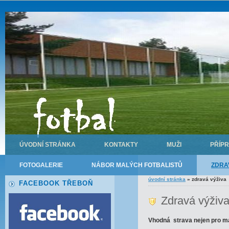
ÚVODNÍ STRÁNKA
KONTAKTY
MUŽI
PŘÍP
FOTOGALERIE
NÁBOR MALÝCH FOTBALISTŮ
ZDRA
úvodní stránka
»
zdravá výživa
FACEBOOK TŘEBOŇ
Zdravá výživ
Vhodná strava nejen pro m