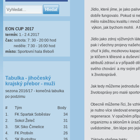
Jídlo, které jíme, je jako pa
dobře fungovalo. Pokud si ne
mělo náležitou kvalitu i množ
výkon, jak bychom mohli. A to
EON CUP 2017
termín:
1.- 2.4.2017
Jídlo jako zdroj výživných l
čas:
sobota: 7: 30 - 20:00 hod
pak i všechny projevy našeho
neděle: 7:30 - 16:00 hod
chuť k jídlu, mozkovou kapaci
místo:
Sportovní hala třeboň
je klíčem k tělesné a duševn
atributů zdraví a v případě dě
svého chování a my svým pří
k životosprávě.
Tabulka - jihočeský
krajský přebor - muži
Jak tedy můžeme jednoduše 
sezona 2016/17 - konečná tabulka
životosprávy pro malé sport
po podzimu
Obecně můžeme říci, že vz
#
Tým
Body
je nutno více sledovat energ
1.
FK Spartak Soběslav
34
regenerace. V opačném přípa
2.
Sokol Želeč
31
organizmu a sklonům k úrazům
3.
SK Siko Čimelice
31
uvědomíme , tím lépe pro jej
4.
FK Protivín
26
5.
SK Rudolfov
26
Základy shrňme takto: