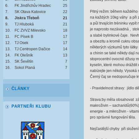
6.
FK Jindřichův Hradec
25
Pitný režim: během každého d
7.
SK Otava Katovice
22
na každých 10kg váhy a při 
8.
Jiskra Třeboň
21
a půl trvajícím tréninku vypít
9.
TJ Hluboká
21
je naprosto nezávadná , stol
10.
FC ZVVZ Milevsko
18
a slabé bylinkové čaje. Nev
11.
FC Písek B
17
a obezitu a kromě cukru obsa
12.
TJ Osek
17
některých výzkumů tyto látky 
13.
TJ Centropen Dačice
14
a chinin se také někdy dají 
14.
FK Olešník
13
stoprocentní ovocné džusy m
15.
SK Ševětín
7
kyselin, které mohou dráždit d
16.
Sokol Planá
7
nabízejte jen někdy. Vysoká
Černý čaj se nedoporučuje k
- Pravidelnost stravy: jídlo 
ČLÁNKY
Strava:by měla obsahovat zá
makroživin – sacharidů(60%),
PARTNEŘI KLUBU
energie - a mikroživin - vita
pro správné fungování těla.
Nejčastější chyby při složení