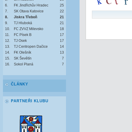
6.
FK Jindřichův Hradec
25
7.
SK Otava Katovice
22
8.
Jiskra Třeboň
21
9.
TJ Hluboká
21
10.
FC ZVVZ Milevsko
18
11.
FC Písek B
17
12.
TJ Osek
17
13.
TJ Centropen Dačice
14
14.
FK Olešník
13
15.
SK Ševětín
7
16.
Sokol Planá
7
ČLÁNKY
PARTNEŘI KLUBU