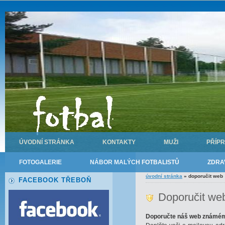
ÚVODNÍ STRÁNKA
KONTAKTY
MUŽI
PŘÍP
FOTOGALERIE
NÁBOR MALÝCH FOTBALISTŮ
ZDRA
úvodní stránka
»
doporučit web
FACEBOOK TŘEBOŇ
Doporučit we
Doporučte náš web známé