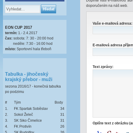
Doplňte vaši e-mailovou adr
doporučením na náš web.
Vaše e-mailová adresa:
EON CUP 2017
termín:
1.- 2.4.2017
čas:
sobota: 7: 30 - 20:00 hod
neděle: 7:30 - 16:00 hod
E-mailová adresa příje
místo:
Sportovní hala třeboň
Text zprávy:
Tabulka - jihočeský
krajský přebor - muži
sezona 2016/17 - konečná tabulka
po podzimu
#
Tým
Body
1.
FK Spartak Soběslav
34
2.
Sokol Želeč
31
3.
SK Siko Čimelice
31
Opište text z obrázku (
4.
FK Protivín
26
5.
SK Rudolfov
26