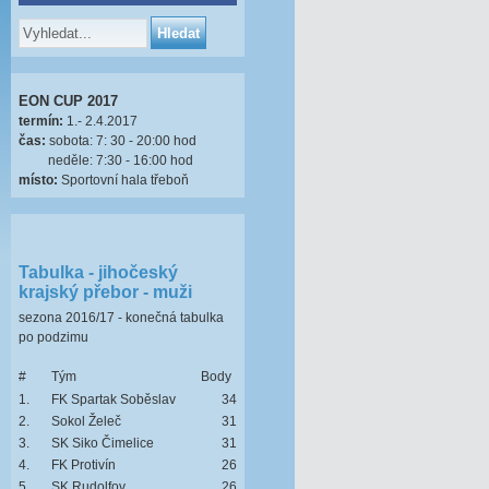
EON CUP 2017
termín:
1.- 2.4.2017
čas:
sobota: 7: 30 - 20:00 hod
neděle: 7:30 - 16:00 hod
místo:
Sportovní hala třeboň
Tabulka - jihočeský
krajský přebor - muži
sezona 2016/17 - konečná tabulka
po podzimu
#
Tým
Body
1.
FK Spartak Soběslav
34
2.
Sokol Želeč
31
3.
SK Siko Čimelice
31
4.
FK Protivín
26
5.
SK Rudolfov
26