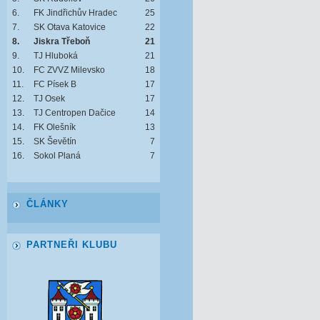
6.
FK Jindřichův Hradec
25
7.
SK Otava Katovice
22
8.
Jiskra Třeboň
21
9.
TJ Hluboká
21
10.
FC ZVVZ Milevsko
18
11.
FC Písek B
17
12.
TJ Osek
17
13.
TJ Centropen Dačice
14
14.
FK Olešník
13
15.
SK Ševětín
7
16.
Sokol Planá
7
ČLÁNKY
PARTNEŘI KLUBU